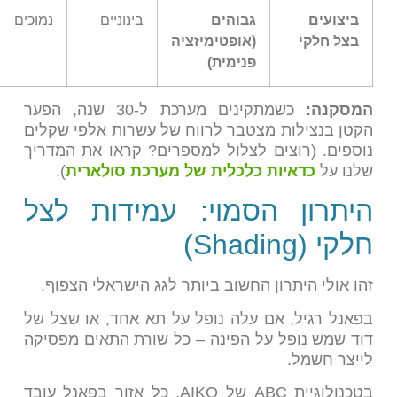
ביצועים
גבוהים
בינוניים
נמוכים
בצל חלקי
(אופטימיזציה
פנימית)
המסקנה:
כשמתקינים מערכת ל-30 שנה, הפער
הקטן בנצילות מצטבר לרווח של עשרות אלפי שקלים
נוספים. (רוצים לצלול למספרים? קראו את המדריך
שלנו על
כדאיות כלכלית של מערכת סולארית
).
היתרון הסמוי: עמידות לצל
חלקי (Shading)
זהו אולי היתרון החשוב ביותר לגג הישראלי הצפוף.
בפאנל רגיל, אם עלה נופל על תא אחד, או שצל של
דוד שמש נופל על הפינה – כל שורת התאים מפסיקה
לייצר חשמל.
בטכנולוגיית ABC של AIKO, כל אזור בפאנל עובד