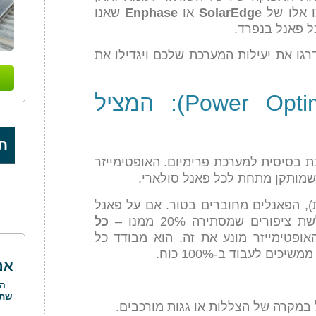
 אלו של
SolarEdge
או
Enphase
שאנו
ל פאנל בנפרד.
כנולוגיות שישדרגו את יעילות המערכת שלכם ויגדילו את
1. האופטימייזר (Power Optimizer): המציל
תו
ת בסיסית למערכת פרימיום. האופטימייזר
 שמותקן מתחת לכל פאנל סולארי.
, הפאנלים מחוברים בטור. אם על פאנל
ורים שמסתירה 20% ממנו –
כל
ופטימייזר מונע את זה. הוא מבודד כל
ם לעבוד ב-100% כוח.
אנ
הח
שתק