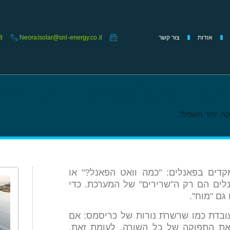
אודות
צור קשר
Neoraisolar@snl-energy.co.il
8
דים בפאנלים: "כמה וואט הפאנל?" או
לים הם רק ה"שרירים" של המערכת. כדי
גם "מוח".
עובדת כמו שרשרת נורות של כריסמס: אם
את התפוקה של כל השורה. לעומת זאת,