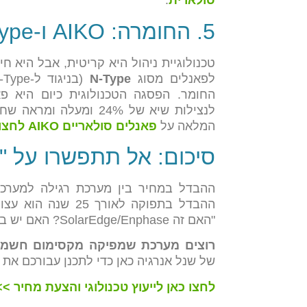
סולארית
.
5. החומרה: AIKO ו-N-Type
טכנולוגיית ניהול היא קריטית, אבל היא ח
לפאנלים מסוג
N-Type
החומר. הפסגה הטכנולוגית כיום היא פ
המלאה על
פאנלים סולאריים AIKO לחצו כאן
סיכום: אל תתפשרו על 
ההבדל במחיר בין מערכת רגילה למערכת
ההבדל בתפוקה לאורך
"האם זה SolarEdge/Enphase? האם יש בטיחות SafeDC?".
רוצים מערכת שמפיקה מקסימום חשמל
של שנל אנרגיה כאן כדי לתכנן עבורכם את 
לחצו כאן לייעוץ טכנולוגי והצעת מחיר >>