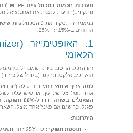
מערכות חכמות בטכנולוגיית MLPE
(כמו
מתקינים) יודעות למצות את הפוטנציאל מכ
במאמר זה נסקור את 3 הט
הרווחים ב-15% עד 25%.
הלאומי
זהו הרכיב החשוב ביותר שמבדיל בין מערכ
הוא רכיב אלקטרוני קטן (בגודל של כף יד)
למה צריך אותו?
במערכת רגילה (מחרוזת)
אחד נופל צל של עץ, או שיש עליו לשלשת ציפ
הפאנלים בשורה ירדו ל-80% תפוקה.
הא
פאנל, כך שגם אם פאנל אחד מוצל, השאר ממשיכי
היתרונות:
תוספת תפוקה:
עד 25% יותר חשמל במקרה של הצללות או גגות מורכבים.