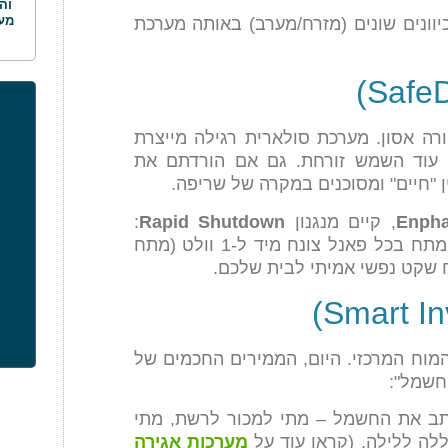
וה
מע
ונים שונים (מזרח/מערב) באותה מערכת
ורה אסון. מערכת סולארית רגילה מייצרת
לט) על הגג כל עוד השמש זורחת. גם אם הורדתם את
 "חיים" ומסוכנים במקרה של שריפה.
Enph
, קיים מנגנון
Rapid Shutdown
:
ברגע שיש הפסקת חשמל או כיבוי יזום, המתח בכל פאנל צונח מיד ל-1 וולט (מתח
 שקט נפשי אמיתי לבית שלכם.
המוח המרכזי. היום, הממירים החכמים של
נתב את החשמל – מתי למכור לרשת, מתי
לה ללילה. (קראו עוד על
מערכות אגירה