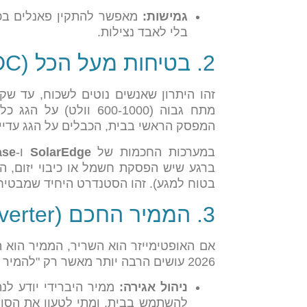
גמישות:
מאפשר להתקין פאנלים בכיו
בלי לאבד נצילות.
2. בטיחות מעל הכל (SafeDC)
זהו היתרון שאנשים נוטים לשכוח, עד שק
מתח גבוה (600-1000 וו
המפסק הראשי בבית, הכבלים על הגג עדיין
במערכות החכמות של
SolarEdge
ו-
ase
בטוח למגע). זהו הסטנדרט היחיד שמבטיח
3. הממיר החכם (Smart Inverter)
אם האופטימייזר הוא השריר, הממיר הוא 
2026 עושים הרבה יותר מאשר רק "להמיר חשמל":
ניהול אגירה:
ממיר היברידי יודע ל
להשתמש בבית, ומתי לטעון את הסול