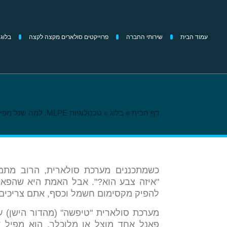
עמוד הבית
שירותי החברה
פרוייקטים סולארים מקצה לקצה
בלוג
טכנולוגיות MLPE: למה שנל מפיקה יותר חשמל?
דף הבית
»
בלוג
»
טכנולוגיות MLPE: למה שנל מפיקה יותר חשמל?
כשמתכננים מערכת סולארית, הרוב מתמק
"איזה צבע הוא?". אבל האמת היא שהפאנ
להפיק מקסימום חשמל וכסף, אתם צריכים 
מערכת סולארית "טיפשה" (מהדור הישן) 
פאנל אחד מוצל או מלוכלך, הוא מפיל 